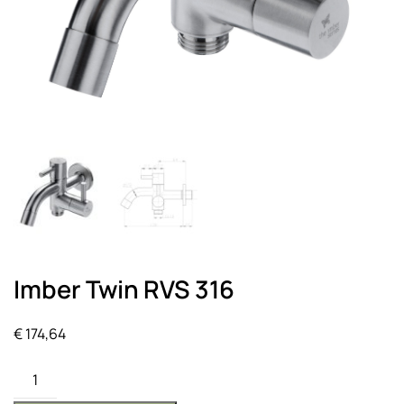
Imber Twin RVS 316
€
174,64
Imber
Twin