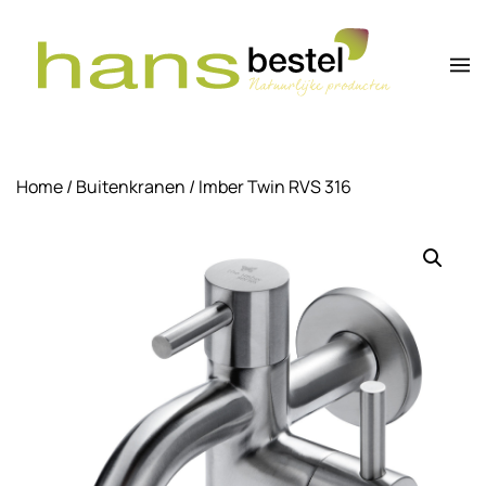
Overslaan en naar de inhoud gaan
Home
/
Buitenkranen
/ Imber Twin RVS 316