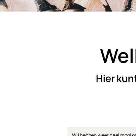
Wel
Hier kun
Wij hebben weer heel mooi o