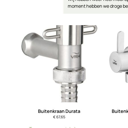
moment hebben we droge berke
Buitenkraan Durata
Buitenk
€
67,65