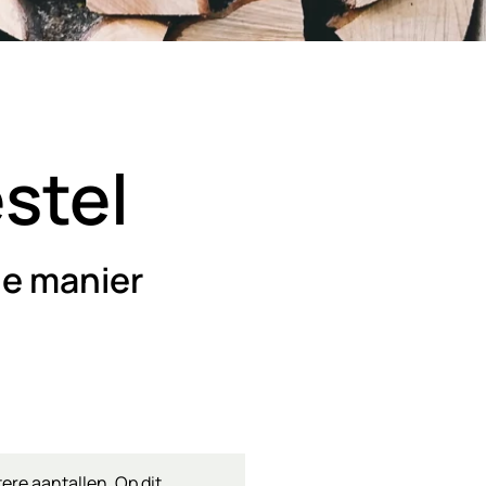
stel
le manier
re aantallen. Op dit